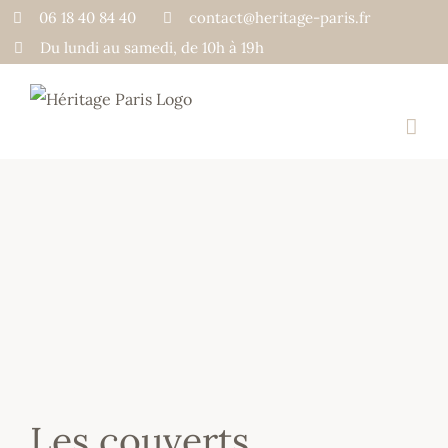
Passer
06 18 40 84 40
contact@heritage-paris.fr
au
Du lundi au samedi, de 10h à 19h
contenu
Les couverts